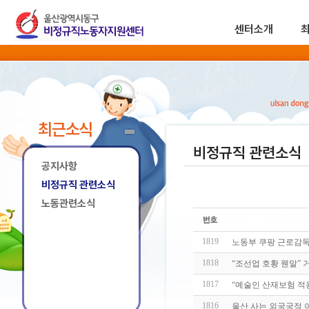
센터소개
최근소식
비정규직 관련소식
공지사항
비정규직 관련소식
노동관련소식
1819
노동부 쿠팡 근로감독
1818
“조선업 호황 웬말” 
1817
“예술인 산재보험 적
1816
울산 사는 외국국적 