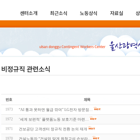
센터소개
최근소식
노동상식
자료실
상
비정규직 관련소식
1973
“AI 통과 못하면 월급 깎여” LG전자 방문점…
1972
‘세계 보편적’ 플랫폼노동 보호기준 마련…
1971
건보공단 고객센터 정규직 전환 논의 재개
1970
건설노동자 “건설업 맞게 원청교섭 손보라…