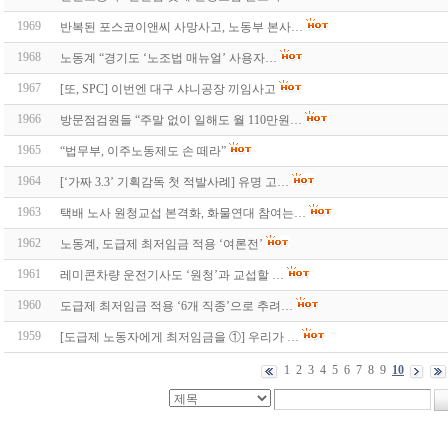
1969
반복된 포스코이앤씨 사망사고, 노동부 본사…
1968
노동계 “경기도 ‘노조법 매뉴얼’ 사용자…
1967
[또, SPC] 이번엔 대구 샤니공장 끼임사고
1966
방문점검원들 “주말 없이 일해도 월 110만원…
1965
“법무부, 이주노동제도 손 떼라”
1964
[‘가짜 3.3’ 기획감독 첫 적발사례] 유명 고…
1963
택배 노사 원청교섭 본격화, 화물연대 참여는…
1962
노동계, 도급제 최저임금 적용 ‘여론전’
1961
레미콘차량 운전기사도 ‘원청’과 교섭할 …
1960
도급제 최저임금 적용 ‘6개 직종’으로 추려…
1959
[도급제 노동자에게 최저임금을 ①] 우리가 …
1
2
3
4
5
6
7
8
9
10