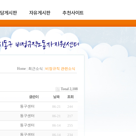
담게시판
자유게시판
추천사이트
Home
|
최근소식
|
비정규직 관련소식
Total 2,108
동구센터
06-21
244
동구센터
06-21
217
동구센터
06-14
255
동구센터
06-14
234