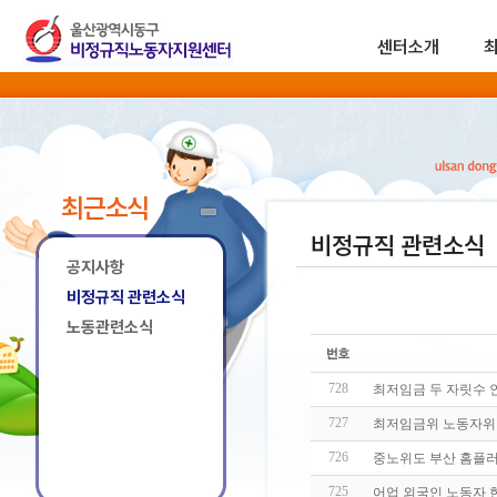
센터소개
최근소식
비정규직 관련소식
공지사항
비정규직 관련소식
노동관련소식
728
최저임금 두 자릿수 인
727
최저임금위 노동자위
726
중노위도 부산 홈플러
725
어업 외국인 노동자 한