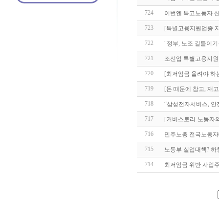
724
이번엔 특고노동자 산
723
[특별고용지원업종 
722
"정부, 노조 길들이
721
조선업 특별고용지원업
720
[최저임금 올려야 하는
719
[돈 때문에 참고, 재
718
“삼성전자서비스, 안
717
[커버스토리-노동자의
716
민주노총 전국노동자
715
노동부 실업대책? 하
714
최저임금 위반 사업주