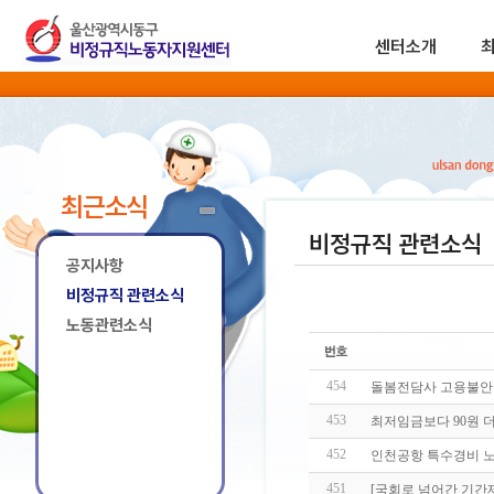
센터소개
최근소식
비정규직 관련소식
공지사항
비정규직 관련소식
노동관련소식
454
돌봄전담사 고용불안·
453
최저임금보다 90원 
452
인천공항 특수경비 노
451
[국회로 넘어간 기간