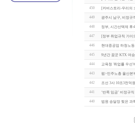
450
[커버스토리-우리의 
449
광주시 남구, 비정규
448
정부, 시간선택제 후속
447
[정부 취업규칙 가이
446
현대중공업 하청노동자
445
9년간 꿈꾼 KTX 여
444
교육청 '취업률 우선'
443
펌>민주노총 울산본
442
조선 3사 10조3천억원
441
‘반쪽 임금’ 비정규
440
법원 송달장 찢은 과