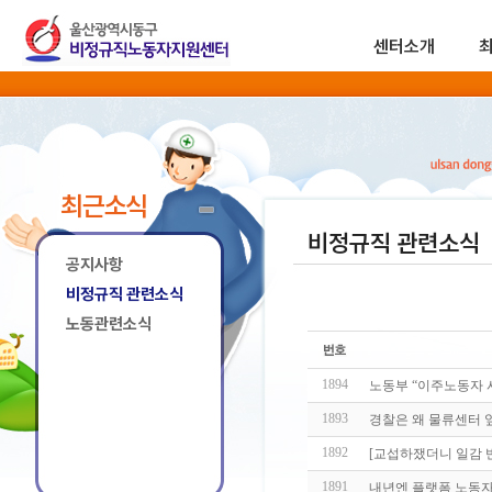
센터소개
최근소식
비정규직 관련소식
공지사항
비정규직 관련소식
노동관련소식
1894
노동부 “이주노동자 
1893
경찰은 왜 물류센터 
1892
[교섭하쟀더니 일감 
1891
내년엔 플랫폼 노동