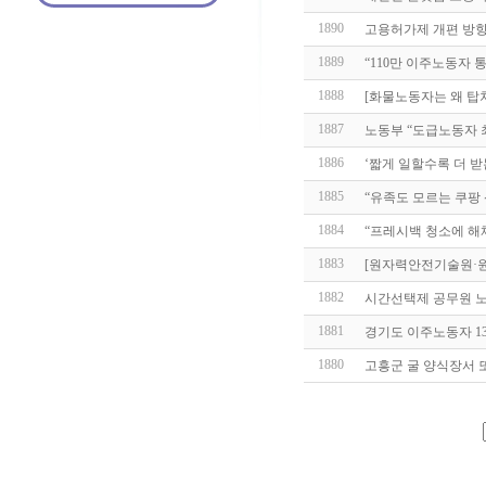
1890
고용허가제 개편 방향
1889
“110만 이주노동자 
1888
[화물노동자는 왜 탑
1887
노동부 “도급노동자 
1886
‘짧게 일할수록 더 
1885
“유족도 모르는 쿠팡
1884
“프레시백 청소에 해
1883
[원자력안전기술원·원
1882
시간선택제 공무원 노
1881
경기도 이주노동자 1
1880
고흥군 굴 양식장서 