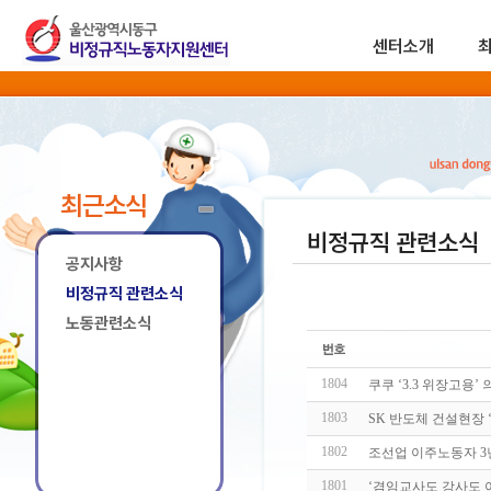
센터소개
최근소식
비정규직 관련소식
공지사항
비정규직 관련소식
노동관련소식
1804
쿠쿠 ‘3.3 위장고용
1803
SK 반도체 건설현장 ‘
1802
조선업 이주노동자 3년
1801
‘겸임교사도 강사도 