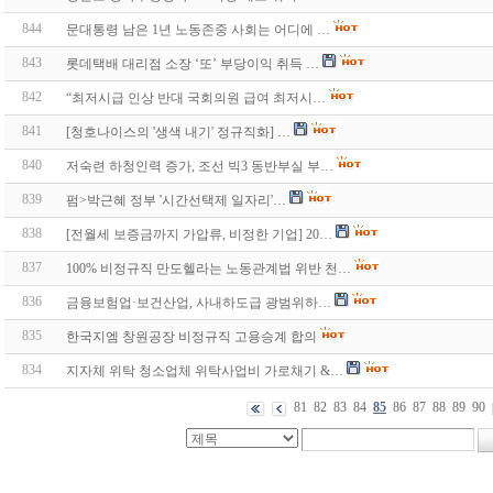
844
문대통령 남은 1년 노동존중 사회는 어디에 …
843
롯데택배 대리점 소장 ‘또’ 부당이익 취득 …
842
“최저시급 인상 반대 국회의원 급여 최저시…
841
[청호나이스의 '생색 내기' 정규직화] …
840
저숙련 하청인력 증가, 조선 빅3 동반부실 부…
839
펌>박근혜 정부 '시간선택제 일자리'…
838
[전월세 보증금까지 가압류, 비정한 기업] 20…
837
100% 비정규직 만도헬라는 노동관계법 위반 천…
836
금융보험업·보건산업, 사내하도급 광범위하…
835
한국지엠 창원공장 비정규직 고용승계 합의
834
지자체 위탁 청소업체 위탁사업비 가로채기 &…
81
82
83
84
85
86
87
88
89
90