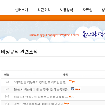
센터소개
최근소식
노동상식
자료실
상
비정규직 관련소식
848
“최저임금 적용제외 장애인도 최저임금 받…
847
[반드시 청산해야 할 노동적폐는?] 노동전문…
846
내일모레면 설인데 티브로드 비정규직들 '…
845
강원도 방과후행정사 300여명 해고 위기