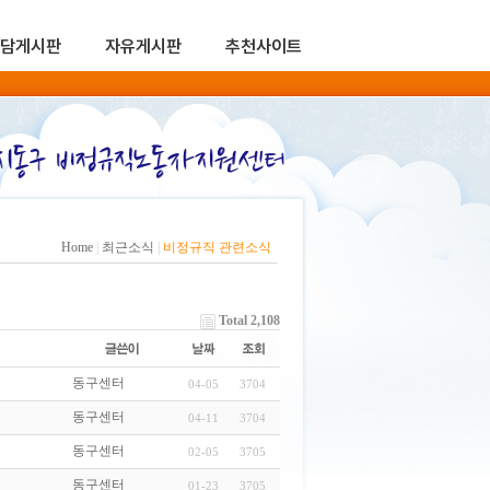
담게시판
자유게시판
추천사이트
Home
|
최근소식
|
비정규직 관련소식
Total 2,108
동구센터
04-05
3704
동구센터
04-11
3704
동구센터
02-05
3705
동구센터
01-23
3705