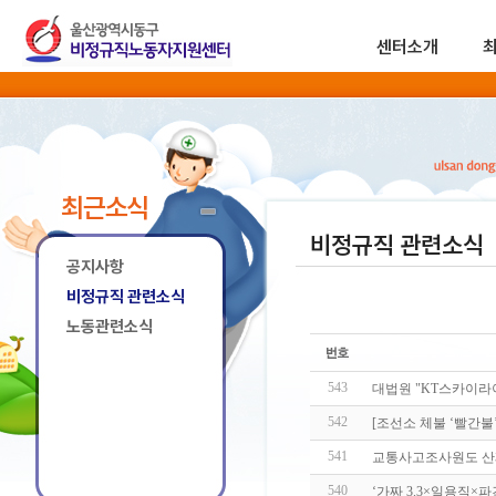
센터소개
최근소식
비정규직 관련소식
공지사항
비정규직 관련소식
노동관련소식
543
대법원 "KT스카이
542
[조선소 체불 ‘빨간불
541
교통사고조사원도 산
540
‘가짜 3.3×일용직×