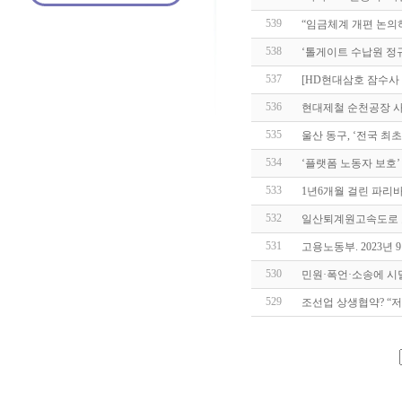
539
“임금체계 개편 논의
538
‘톨게이트 수납원 정
537
[HD현대삼호 잠수사 
536
현대제철 순천공장 사
535
울산 동구, ‘전국 최
534
‘플랫폼 노동자 보호’
533
1년6개월 걸린 파리
532
일산퇴계원고속도로 
531
고용노동부. 2023년 
530
민원·폭언·소송에 시
529
조선업 상생협약? “저