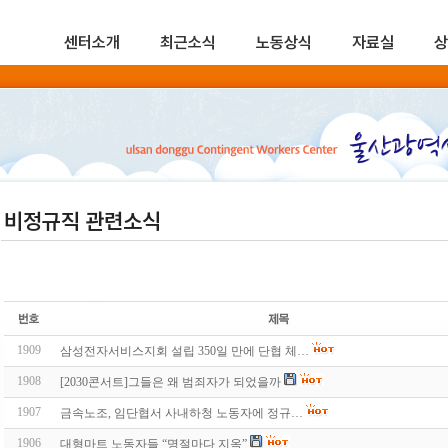
센터소개
최근소식
노동상식
자료실
상
비정규직 관련소식
1909
삼성전자서비스지회 설립 350일 만에 단협 체…
1908
[2030콘서트]그들은 왜 범죄자가 되었을까
1907
금속노조, 임단협서 사내하청 노동자에 정규…
1906
대형마트 노동자들 “명절마다 지옥”