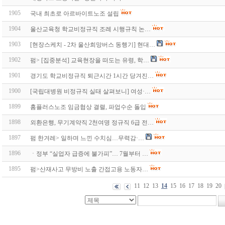
1905
국내 최초로 아르바이트노조 설립
1904
울산교육청 학교비정규직 조례 시행규칙 논…
1903
[현장스케치 - 2차 울산희망버스 동행기] 현대…
1902
펌> [집중분석] 교육현장을 떠도는 유령, 학…
1901
경기도 학교비정규직 퇴근시간 1시간 당겨진…
1900
[국립대병원 비정규직 실태 살펴보니] 여성·…
1899
홈플러스노조 임금협상 결렬, 파업수순 돌입
1898
외환은행, 무기계약직 2천여명 정규직 6급 전…
1897
펌 한겨레> 일하며 느낀 수치심…무력감·…
1896
ㆍ정부 “실업자 급증에 불가피”… 7월부터 …
1895
펌>산재사고 무방비 노출 간접고용 노동자…
11
12
13
14
15
16
17
18
19
20