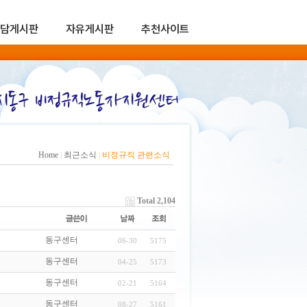
담게시판
자유게시판
추천사이트
Home
|
최근소식
|
비정규직 관련소식
Total 2,104
동구센터
06-30
5175
동구센터
04-25
5173
동구센터
02-21
5164
동구센터
08-27
5161