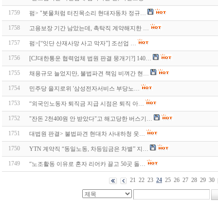
1759
펌> "봇물처럼 터진목소리 현대자동차 정규…
1758
고용보장 기간 남았는데, 촉탁직 계약해지한 …
1757
펌>[“잇단 산재사망 사고 막자”] 조선업 …
1756
[CJ대한통운 협력업체 법원 판결 뭉개기?] 140…
1755
채용규모 늘었지만, 불법파견 책임 비껴간 현…
1754
민주당 을지로위 '삼성전자서비스 부당노…
1753
“외국인노동자 퇴직금 지급 시점은 퇴직 아…
1752
"잔돈 2천400원 안 받았다"고 해고당한 버스기…
1751
대법원 판결> 불법파견 현대차 사내하청 웃…
1750
YTN 계약직 “동일노동, 차등임금은 차별” 지…
1749
“노조활동 이유로 혼자 리어카 끌고 50곳 돌…
21
22
23
24
25
26
27
28
29
30