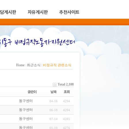
담게시판
자유게시판
추천사이트
Home
|
최근소식
|
비정규직 관련소식
Total 2,108
동구센터
04-16
4294
동구센터
06-18
4294
동구센터
07-14
4285
동구센터
01-19
4276