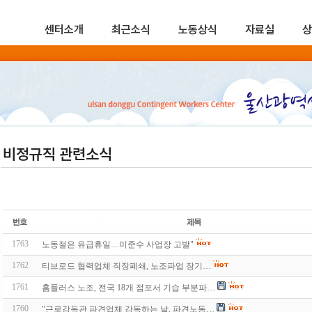
센터소개
최근소식
노동상식
자료실
상
비정규직 관련소식
1763
노동절은 유급휴일…미준수 사업장 고발"
1762
티브로드 협력업체 직장폐쇄, 노조파업 장기…
1761
홈플러스 노조, 전국 18개 점포서 기습 부분파…
1760
"근로감독관 파견업체 감독하는 날, 파견노동…