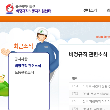
센터소개
최근소식
비정규직 관련소식
공지사항
비정규직 관련소식
노동관련소식
1793
이마트 시간제 전환
1792
“손배 선고는 재빨리
1791
정부 지침까지 어기며
1790
"현대차, 자동차 만