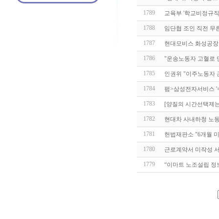
1789
교육부 '학교비정규
1788
임단협 조인 직전 무
1787
현대모비스 화성공장
1786
"운송노동자 고혈로 
1785
인권위 "이주노동자 
1784
펌>삼성전자서비스 '
1783
[양질의 시간선택제는 
1782
현대차 사내하청 노동
1781
헌법재판소 "6개월 
1780
근로계약서 미작성 서
1779
“이마트 노조설립 정