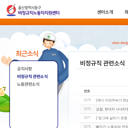
센터소개
최근소식
비정규직 관련소식
공지사항
비정규직 관련소식
노동관련소식
1679
[캐디 이연주씨가 헌
1678
검찰, 현대차 사내하
1677
[‘장그래 살리기 운동
1676
빼앗긴 노동자의 연