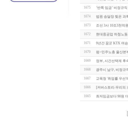
1675
‘반쪽 임금’ 비정규
1674
법원 송달장 찢은 과
1673
조선 3사 10조3천억원
1672
현대중공업 하청노동자
1671
9년간 꿈꾼 KTX 여
1670
펌>민주노총 울산본
1669
정부, 시간선택제 후속
1668
광주시 남구, 비정규
1667
교육청 '취업률 우선'
1666
[커버스토리-우리의 
1665
최저임금보다 90원 