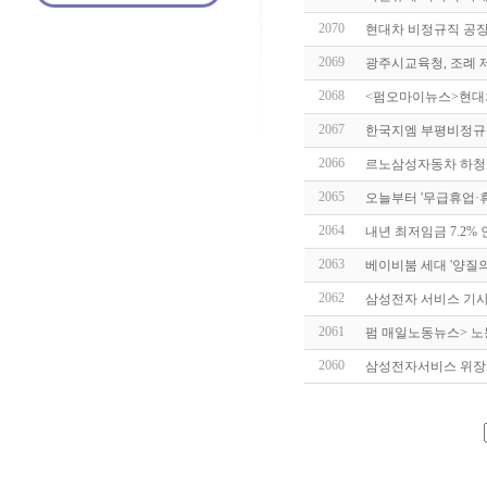
2070
현대차 비정규직 공장출
2069
광주시교육청, 조례 
2068
<펌오마이뉴스>현대차
2067
한국지엠 부평비정규
2066
르노삼성자동차 하청노
2065
오늘부터 '무급휴업·
2064
내년 최저임금 7.2% 
2063
베이비붐 세대 '양질의
2062
삼성전자 서비스 기사’
2061
펌 매일노동뉴스> 노
2060
삼성전자서비스 위장도