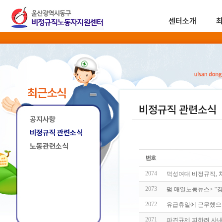
센터소개
최근소식
비정규직 관련소식
공지사항
비정규직 관련소식
노동관련소식
2074
덕성여대 비정규직, 
2073
펌 매일노동뉴스> “
2072
유급휴일에 근무했으
2071
파견규제 피하려 사내