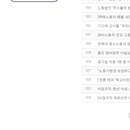
844
노동법안 '무소불위 
843
[택배노동자 땡볕 내
842
기간제 교사들 “우리
841
경비노동자 건강·고용·
840
전북대 청소노동자 정
839
철도 정비업무 사실상 
838
공기업 직원 3명 중 
837
“노동기본권 보장하고
836
['전환 예외' 학교비
835
비정규직·청년·여성·
834
[비정규직 제로선언 