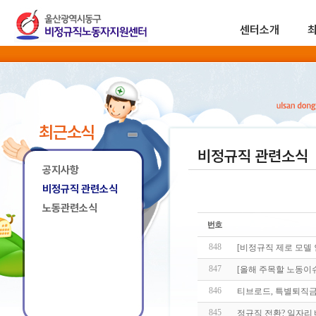
센터소개
최근소식
비정규직 관련소식
공지사항
비정규직 관련소식
노동관련소식
848
[비정규직 제로 모델
847
[올해 주목할 노동이
846
티브로드, 특별퇴직금 
845
정규직 전환? 일자리