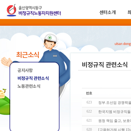
센터소개
최근소식
비정규직 관련소식
공지사항
비정규직 관련소식
노동관련소식
623
정부.조선업 경쟁력을
622
한국지엠 비정규직들이
621
원청 책임 줄고, 보호
620
[고용허가제 시행 15