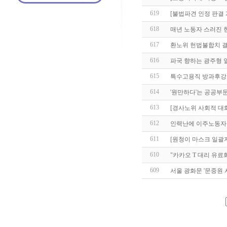
619
[불법파견 인정 판결
618
매년 노동자 스러진 현
617
환노위 헌법불합치 결
616
파국 향하는 광주형 
615
특수고용직 방과후강
614
'원만하다'는 공공부
613
[경사노위 사회적 대화
612
인력난에 이주노동자
611
[원청이 마스크 일괄
610
"카카오 T 대리 유료
609
서울 광화문 '문중원 