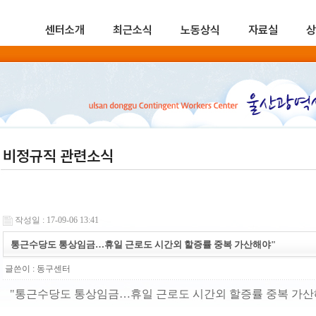
센터소개
최근소식
노동상식
자료실
상
비정규직 관련소식
작성일 : 17-09-06 13:41
통근수당도 통상임금…휴일 근로도 시간외 할증률 중복 가산해야"
글쓴이 :
동구센터
"통근수당도 통상임금…휴일 근로도 시간외 할증률 중복 가산