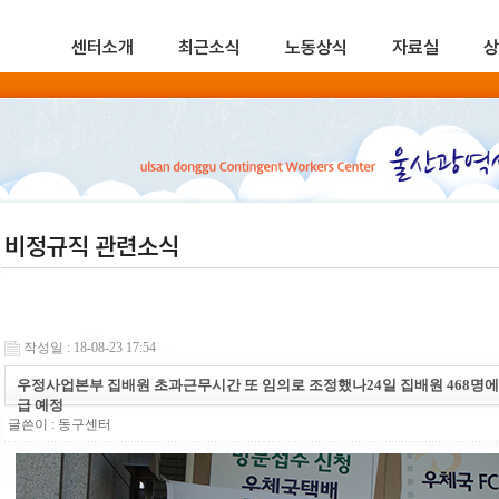
센터소개
최근소식
노동상식
자료실
상
비정규직 관련소식
작성일 : 18-08-23 17:54
우정사업본부 집배원 초과근무시간 또 임의로 조정했나24일 집배원 468명에
급 예정
글쓴이 :
동구센터