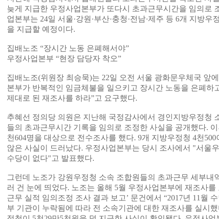
늦게 지급한 우정사업본부가 또다시 초과근무시간을 임의로 조
업본부는 24일 서울·강원·부산·충청·전남·제주 등 6개 지방우
을 지급할 예정이다.
집배노조 “장시간 노동 은폐해서야”
우정사업본부 “현장 담당자 착오”
집배노조(위원장 최승묵)는 22일 오전 서울 광화문우체국 앞
본부가 반복적인 임금체불을 일으키고 장시간 노동을 은폐하고
제대로 된 재조사를 하라”고 요구했다.
추혜선 정의당 의원은 지난해 국정감사에서 경인지방우정청 
들의 초과근무시간 기록을 임의로 조정한 사실을 공개했다. 이
천604명을 대상으로 전수조사를 했다. 9개 지방우정청 4천50
않은 사실이 드러났다. 우정사업본부는 당시 조사에서 "서울
수당이 없다"고 발표했다.
그런데 노조가 강원우정청 소속 조합원들의 초과근무 세부내역
러 건 눈에 띄었다. 노조는 올해 5월 우정사업본부에 재조사를
근무 실적 임의조정 조사 결과 보고’ 문건에서 “2017년 11월
부 기관이 누락됨에 따라 전 소속기관에 대한 재조사를 실시했다
정청이 5천29만5천원을 덜 지급한 사실이 확인됐다. 우정사업본