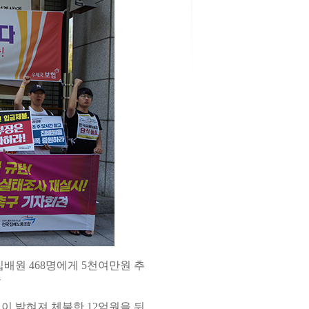
배원 468명에게 5천여만원 추
급
 밝혀져 체불한 12억원을 뒤