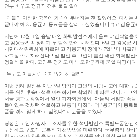
전부 바꾸고 정규직 전환 물길 열어
"아들의 처참한 죽음에 가슴이 무너지는 것 같았어요. 다시는 
끝내야 해요. 용균이 동료들을 살리고 싶었습니다."(고 김용균
지난해 12월11일 충남 태안 화력발전소에서 홀로 야간작업을
고 김용균씨의 장례가 두 달여 만에 치러진다. 6일 고 김용균
시민대책위원회에 따르면 고 김용균씨 장례가 7일부터 사흘
사회장으로 치러진다. 9일 발인 후 고인이 숨진 태안 화력발
영결식을 한다. 고인은 경기도 마석 모란공원에 묻힐 예정이다
"누구도 아들처럼 죽지 않게 해 달라"
이번 장례 일정은 지난 5일 당정이 고인의 사망사고에 대한 
지를 위한 후속대책을 마련하기로 합의한 데 따른 것이다. 고
서울 광화문광장에서 열린 기자회견에서 "아들의 처참한 죽음
들어있는 것처럼 억울하고 분통이 터졌다"며 "용균이의 동료들
픔을 겪지 않게 하고 싶었다"고 눈물을 보였다.
당정은 고인 사망사고 조사를 위한 석탄발전소 특별노동안전
구성하고 구조적·근본적 개선방안을 마련한다. 국무총리 산하
한 사고조사 차원을 넘어 위험의 외주화를 막기 위한 근본대책