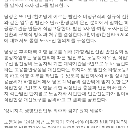
월 말까지 조사 결과를 발표한다.
당정은 또 1만2천여명에 이르는 발전소 비정규직의 정규직 전
와 같은 업무인 발전소 연료·환경설비 운전 분야에서 일하는 
공공기관을 만들어 직접고용한다. 발전 5사 원·하청 노·사·
전환의 구체적 방식과 처우를 결정한다. 3천여명(한전KPS 제
에 대해서도 통합 노·사·전 협의체를 구성한다.
당정은 후속대책 이행 담보를 위해 (가칭)발전산업 안전강화 및
통상자원부는 당정협의에 따른 '발전부문 노동자 처우 및 작업
우선 발전정비 노동자의 기본 계약기간을 6년으로 두 배 늘린다
하는 고용불안정성을 개선한다는 취지다. 또 발전소 하청노동
록 하고 이행 여부를 확인할 수 있도록 발전회사와 하청 정비업
용균씨가 하청업체에서 당초 계약금의 절반밖에 받지 못한 문제
작업현장 2인1조 시행을 위한 적정인원 충원과 안전커버·펜스 
지 석탄발전 단지별로 노동자와 시민단체·민간전문가가 참여하
작업현장 개선요구를 심의하고 그 결과를 공표한다.
'상시지속·생명안전업무 외주화 금지' 원칙 세울까
노동계는 "24살 청년 노동자가 죽어서야 이뤄진 변화"라며 
관행을 바로잡기에는 턱없이 부족하지만 위험의 외주화 방지 