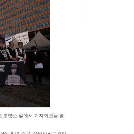
시민분향소 앞에서 기자회견을 열
24살 청년 죽음, 산업안전보건법