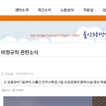
센터소개
최근소식
노동상식
자료실
상
비정규직 관련소식
작성일 : 19-02-08 13:14
고 김용균씨 7일부터 사흘간 민주사회장, 9일 모란공원에 묻혀24살 청년 죽음
글쓴이 :
동구센터