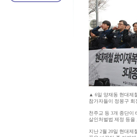
▲ 6일 양재동 현대제
참가자들이 정몽구 회장
천주교 등 3개 종단이
살인처벌법 제정 등을
지난 2월 20일 현대