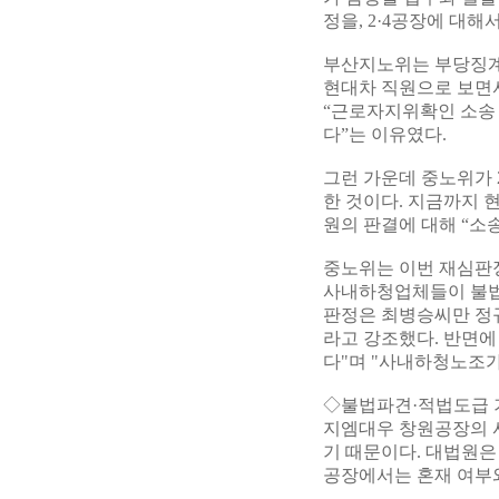
정을, 2·4공장에 대
부산지노위는 부당징계
현대차 직원으로 보면
“근로자지위확인 소송 
다”는 이유였다.
그런 가운데 중노위가 
한 것이다. 지금까지 
원의 판결에 대해 “소
중노위는 이번 재심판
사내하청업체들이 불법
판정은 최병승씨만 정규
라고 강조했다. 반면
다"며 "사내하청노조가
◇불법파견·적법도급 
지엠대우 창원공장의 
기 때문이다. 대법원은
공장에서는 혼재 여부