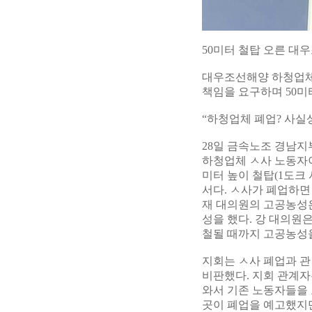
50미터 철탑 오른 대
대우조선해양 하청업체
책임을 요구하며 50미
“하청업체 폐업? 사실
28일 금속노조 경남
하청업체 ㅅ사 노동자이
미터 높이 철탑(1도크
서다. ㅅ사가 폐업하면
재 대의원의 고공농성은
성을 했다. 강 대의원
철될 때까지 고공농성을
지회는 ㅅ사 폐업과 
비판했다. 지회 관계자
와서 기존 노동자들을 
곳이 폐업을 예고했지만