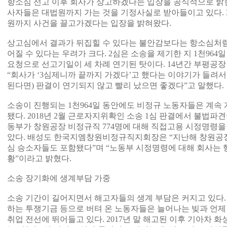
항소심 선고 이후 회사가 상고하겠다는 입장을 공식적으로 밝힌
사자들은 대법원까지 가는 것을 기정사실로 받아들이고 있다. 
원까지 사건을 끌고가겠다는 입장을 밝혀왔다.
상고심에서 결과가 뒤집힐 수 있다는 불안감보다는 항소심처럼 
어질 수 있다는 우려가 크다. 2심은 소송을 제기한 지 1천964
요청으로 선고기일이 세 차례 연기된 탓이다. 14년간 부평공
“회사가 ‘3심제니까 끝까지 가겠다’고 했다는 이야기가 들려서
된다면) 판결이 연기되지 않고 빨리 났으면 좋겠다”고 말했다.
소송이 진행되는 1천964일 동안에도 비정규 노동자들은 계속
됐다. 2018년 2월 근로자지위확인 소송 1심 판결에서 불법파
동부가 창원공장 비정규직 774명에 대해 직접고용 시정명령을
았다. 배성도 한국지엠창원비정규직지회장은 “지난해 창원공장
심 승소자들도 포함됐다”며 “노동부 시정명령에 대해 회사는 
황”이라고 밝혔다.
소송 장기화에 생계부담 가중
소송 기간이 길어지면서 해고자들의 생계 부담은 커지고 있다
하는 투쟁기금 등으로 버텨 온 노동자들은 늘어나는 빚과 언제
취업 전선에 뛰어들고 있다. 2017년 말 해고된 이후 기아차 