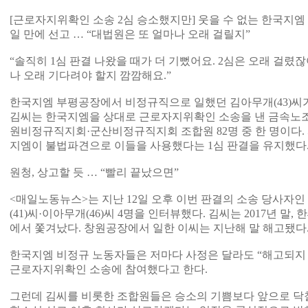
[근로자지위확인 소송 2심 승소했지만] 웃을 수 없는 한국지엠
일 만에 선고 … “대법원은 또 얼마나 오래 걸릴지”
“솔직히 1심 판결 나왔을 때가 더 기뻤어요. 2심은 오래 걸렸
나 오래 기다려야 할지 깜깜해요.”
한국지엠 부평공장에서 비정규직으로 일했던 김아무개(43)씨가
김씨는 한국지엠을 상대로 근로자지위확인 소송을 낸 금속노
원비정규직지회·군산비정규직지회 조합원 82명 중 한 명이다.
지엠이 불법파견으로 이들을 사용했다는 1심 판결을 유지했다
원청, 상고할 듯 … “빨리 끝났으면”
<매일노동뉴스>는 지난 12일 오후 이번 판결의 소송 당사자인
(41)씨·이아무개(46)씨 4명을 인터뷰했다. 김씨는 2017년 말,
에서 쫓겨났다. 창원공장에서 일한 이씨는 지난해 말 해고됐다
한국지엠 비정규 노동자들은 저마다 사정은 달라도 “해고되지
근로자지위확인 소송에 참여했다고 한다.
그런데 김씨를 비롯한 조합원들은 승소의 기쁨보다 앞으로 닥칠