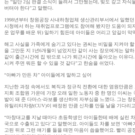
는 “일단 2심 판결 소식이 들려서 그만뒀는데, 빚도 갚고 자
버텨야 한다”고 말했다.
1998년부터 창원공장 사내하청업체 생산관리부서에서 일했던
시청에서 하는 재취업프로그램에도 참여해 봤지만 도움이 되지 
운 업무를 배운 뒤) 일하기 힘든데 아이들은 어리고 앞길이 막
해고 사실을 가족에게 숨기고 있다는 권씨는 비밀을 지켜야 할 
을 그만둔 지 1년6개월이 넘었지만 같이 사는 장모에게는 말하
같이 출근시간에 집 밖으로 나가 퇴근시간에 돌아오는 이유다.
시켜 주면 뭐든 할 수 있을 것 같다”고 한숨을 쉬었다.
“아빠가 만든 차” 아이들에게 말하고 싶어
지난한 과정 속에서도 복직과 정규직 전환에 대한 염원만큼은
지회 조합원 가운데 가장 오래 일한 노동자 중 한 명인 이씨는
발이 돼 준 다마스·라보를 생산하며 자부심을 느꼈다. 그는 
유틸리티차량(CUV)이 배정된 만큼 신차를 만들 날을 기다리고
“마창대교를 지날 때마다 초등학생인 아이들한테 배에 실린 차
국으로 수출되고 있다’고 말했어요. 아이들도 차를 보면 ‘아빠가
고된 뒤로 그런 얘기를 들을 때면 마음이 씁쓸했어요. 빨리 공