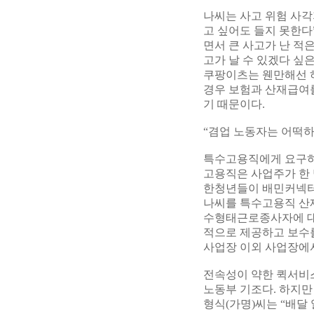
나씨는 사고 위험 사각
고 싶어도 들지 못한다
면서 큰 사고가 난 적
고가 날 수 있겠다 싶
쿠팡이츠는 웬만해선 
경우 보험과 산재급여를
기 때문이다.
“겸업 노동자는 어떡하
특수고용직에게 요구하
고용직은 사업주가 한 
한청년들이 배민커넥터
나씨를 특수고용직 산재
수형태근로종사자에 대한
적으로 제공하고 보수를
사업장 이외 사업장에서
전속성이 약한 퀵서비
노동부 기조다. 하지만
형식(가명)씨는 “배달