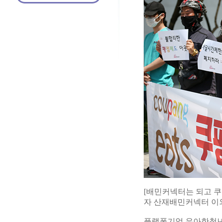
[배민커넥터는 되고 쿠
자 산재배민커넥터 이외
플랫폼기업 우아한청년