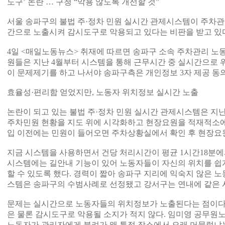
도구’ 논란 … 구청 “악용 않도록 개선할 것”
서울 송파구의 불법 주·정차 민원 실시간 관제시스템이 주차
간으로 노출시켜 감시도구로 악용되고 있다는 비판을 받고 있
4일 <매일노동뉴스> 취재에 따르면 송파구 소속 주차관리 
원들은 지난 4월부터 시스템을 통해 근무시간 중 실시간으로 
이 문제제기를 하고 나서야 송파구측은 개인정보 3자 제공 동
효율성·편리함 얻었지만, 노동자 위치정보 실시간 노출
논란이 되고 있는 불법 주·정차 민원 실시간 관제시스템은 지난
주차민원 현황을 지도 위에 시각화하고 현장요원을 적재적소에
입 이전에는 민원이 들어오면 주차상황실에서 확인 후 현장요
지금 시스템을 사용하면서 건당 처리시간이 평균 1시간18분에서
시스템에는 길안내 기능이 있어 노동자들이 자신의 위치를 쉽
할 수 있도록 했다. 경력이 짧아 송파구 지리에 익숙지 않은 노
스템은 송파구의 수범사례로 선정됐고 강서구는 연내에 같은 
문제는 실시간으로 노동자들의 위치정보가 노출된다는 점이다.
은 물론 감시도구로 악용될 소지가 적지 않다. 임미영 공무원
노동자가 관리자에게 불려가 왜 특정 장소에서 오래 머물렀냐는