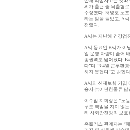
산재 의심사고는 잇따르
씨가 출근 중 뇌출혈로
주장했다. 허영호 노조
라는 말을 들었고, A
전했다.
A씨는 지난해 건강검
A씨 동료인 B씨가 이
일 운행 차량이 줄어 
송권역도 넓어졌다. B
다”며 “3·4월 근무
하지 못했다”고 밝혔다
A씨의 산재보험 가입 
송사 ㈜이편한물류 담
이수암 지회장은 “노동
무도 책임을 지지 않
리 사회안전망의 보호를
홈플러스 관계자는 “해당