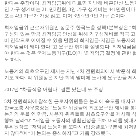
한다는 주장이다. 최저임금위에 따르면 지난해 비혼단신 노동자의
인 가구 생계비는 211만3천원, 3인 가구 생계비는 441만원이
포는 4인 가구가 가장 많고, 이어 3인·2인·1인 가구 순이다.
최저임금위 근로자위원인 정문주 한국노총 정책1본부장은 “
구성돼 있는 만큼 최저임금 인상을 위해 가구생계비를 적극 고
비 진작으로 이어질 수 있을 만큼의 최저임금·저임금 노동자의
최저임금이 돼야 한다”고 요구안 취지를 설명했다. 최저임금을
야 한다는 것은 국제노동기구(ILO)가 ‘최저임금 결정에 관한 협
도 하다.
노동계의 최초요구안 제시는 지난 4차 전원회의에서 박준식
기도 하다. 박 위원장은 지난 회의 말미에 노사에 요구안을 제시
2017년 “차등적용 어렵다” 결론 났는데 또 주장
5차 전원회의에 참석한 근로자위원들은 논의에 속도를 내자고
한국노총 사무총장은 “노동자 위원들이 최초요구안 제시를 통
논의의 문을 연 만큼, 사용자 위원들로 최초요구안을 제시해 
행해 달라”며 “저임금 노동자의 생활안정을 위해 머리를 맞대
부위원장도 “저임금 노동자를 또다시 (업종별로) 구분해 최
지 않다”며 “이 논의는 종식하자”고 거듭 강조했다.