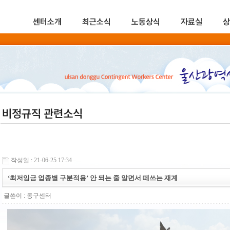
센터소개
최근소식
노동상식
자료실
상
비정규직 관련소식
작성일 : 21-06-25 17:34
‘최저임금 업종별 구분적용’ 안 되는 줄 알면서 떼쓰는 재계
글쓴이 :
동구센터