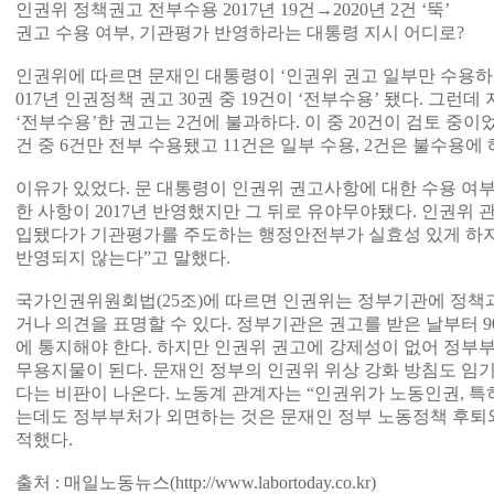
인권위 정책권고 전부수용 2017년 19건→2020년 2건 ‘뚝’
권고 수용 여부, 기관평가 반영하라는 대통령 지시 어디로?
인권위에 따르면 문재인 대통령이 ‘인권위 권고 일부만 수용하
017년 인권정책 권고 30권 중 19건이 ‘전부수용’ 됐다. 그런데
‘전부수용’한 권고는 2건에 불과하다. 이 중 20건이 검토 중이었다
건 중 6건만 전부 수용됐고 11건은 일부 수용, 2건은 불수용에
이유가 있었다. 문 대통령이 인권위 권고사항에 대한 수용 여
한 사항이 2017년 반영했지만 그 뒤로 유야무야됐다. 인권위 
입됐다가 기관평가를 주도하는 행정안전부가 실효성 있게 하
반영되지 않는다”고 말했다.
국가인권위원회법(25조)에 따르면 인권위는 정부기관에 정책과
거나 의견을 표명할 수 있다. 정부기관은 권고를 받은 날부터 
에 통지해야 한다. 하지만 인권위 권고에 강제성이 없어 정부
무용지물이 된다. 문재인 정부의 인권위 위상 강화 방침도 임
다는 비판이 나온다. 노동계 관계자는 “인권위가 노동인권, 특
는데도 정부부처가 외면하는 것은 문재인 정부 노동정책 후퇴와
적했다.
출처 : 매일노동뉴스(
http://www.labortoday.co.kr)