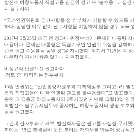
발전소 하청노동자 직접고용 인권위 권고 또 ‘불수용’ … 집권
니 용두사미
“국가인권위원회 권고사항을 정부 부처가 이행할 수 있도록 
하다. 정당한 이유 없이 권고사항을 이행하지 않을 경우 적극 
2017년 5월25일 조국 전 청와대 민정수석이 ‘문재인 대통령
내용이다. 문재인 대통령은 독립기구인 인권위 위상을 강화하기
관은 권고 수용률을 높일 것”을 지시했다. 여기서 기관은 각 
대통령의 지시사항은 얼마나 지켜졌을까.
비정규직 인권개선 권고마다
‘검토 중’ 타령하는 정부부처
15일 인권위는 “산업통상자원부와 기획재정부 그리고 5개 
동자 직접고용에 대한 인권위 권고를 불수용했다”고 발표했다
숨진 고 김용균 하청노동자의 2주기였던 지난해 12월10일 
력발전소 필수유지업무에 종사하는 하청노동자의 생명 보호와
용을 권고했다.
그런데 산자부와 기재부, 발전회사들은 권고를 사실상 무시했다
획에는 “연료·환경설비 운전 분야는 자회사를 만들어 정규직으