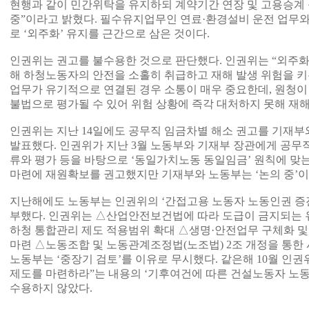
현행과 같이 민간위탁을 유지하되 계약기간 연장 및 고용승계 
중”이라고 밝혔다. 필수유지업무인 연료·환경설비 운전 업무와
로 ‘외주화’ 유지를 근간으로 삼은 것이다.
인권위는 권고를 불수용한 것으로 판단했다. 인권위는 “외주화
해 하청노동자의 안전을 소홀히 취급하고 재해 발생 위험을 키
업무가 유기적으로 연결된 경우 소통이 매우 중요한데, 원청이
불법으로 평가될 수 있어 위험 상황에 즉각 대처하지 못해 재
인권위는 지난 14일에도 공무직 임금차별 해소 권고를 기재
발표했다. 인권위가 지난 3월 노동부와 기재부 장관에게 공무
류와 평가 등을 바탕으로 ‘동일가치노동 동일임금’ 원칙에 맞
마련에 재원확보를 권고했지만 기재부와 노동부는 ‘논의 중’이
지난해에도 노동부는 인권위의 ‘간접고용 노동자 노동인권 증진
부했다. 인권위는 △산업안전보건법에 따라 도급이 금지되는 유
하청 통합관리 제도 적용범위 확대 △생명·안전업무 구체화 및
마련 △노동조합 및 노동관계조정법(노조법) 2조 개정을 통한
노동부는 ‘중장기 검토’를 이유로 무시했다. 같은해 10월 인권
제도를 마련하라”는 내용의 ‘기후여건에 따른 건설노동자 노
수용하지 않았다.