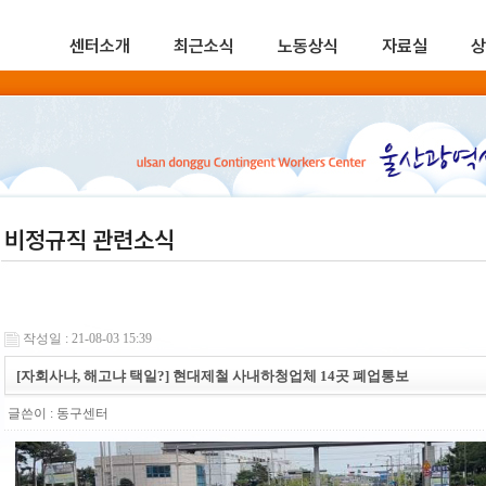
센터소개
최근소식
노동상식
자료실
상
비정규직 관련소식
작성일 : 21-08-03 15:39
[자회사냐, 해고냐 택일?] 현대제철 사내하청업체 14곳 폐업통보
글쓴이 :
동구센터