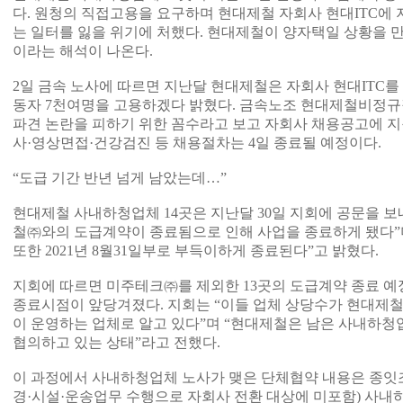
다. 원청의 직접고용을 요구하며 현대제철 자회사 현대ITC에
는 일터를 잃을 위기에 처했다. 현대제철이 양자택일 상황을 
이라는 해석이 나온다.
2일 금속 노사에 따르면 지난달 현대제철은 자회사 현대ITC를 
동자 7천여명을 고용하겠다 밝혔다. 금속노조 현대제철비정규
파견 논란을 피하기 위한 꼼수라고 보고 자회사 채용공고에 지
사·영상면접·건강검진 등 채용절차는 4일 종료될 예정이다.
“도급 기간 반년 넘게 남았는데…”
현대제철 사내하청업체 14곳은 지난달 30일 지회에 공문을 보내 
철㈜와의 도급계약이 종료됨으로 인해 사업을 종료하게 됐다”
또한 2021년 8월31일부로 부득이하게 종료된다”고 밝혔다.
지회에 따르면 미주테크㈜를 제외한 13곳의 도급계약 종료 예정
종료시점이 앞당겨졌다. 지회는 “이들 업체 상당수가 현대제철
이 운영하는 업체로 알고 있다”며 “현대제철은 남은 사내하청
협의하고 있는 상태”라고 전했다.
이 과정에서 사내하청업체 노사가 맺은 단체협약 내용은 종잇조각이
경·시설·운송업무 수행으로 자회사 전환 대상에 미포함) 사내