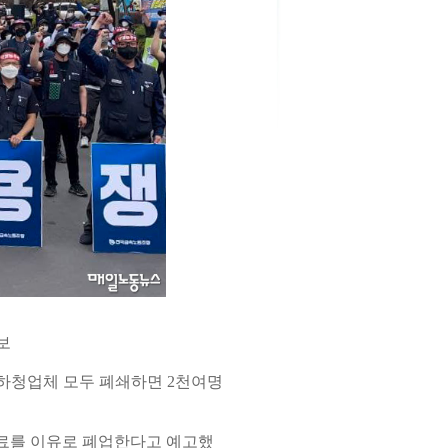
보
사내하청업체 모두 폐쇄하면 2천여명
종료를 이유로 폐업한다고 예고했