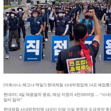
[자회사냐, 해고냐 택일?] 현대제철 사내하청업체 14곳 폐업통
현대ITC 4일 채용절차 종료, 예상 지원자 4천500여명 … “
일터 잃어”
현대제철 사내하청업체 14곳이 이달 31일 원청과 도급계약 