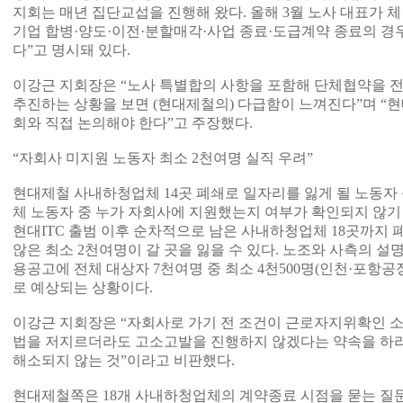
지회는 매년 집단교섭을 진행해 왔다. 올해 3월 노사 대표가 
기업 합병·양도·이전·분할매각·사업 종료·도급계약 종료의 경우
다”고 명시돼 있다.
이강근 지회장은 “노사 특별합의 사항을 포함해 단체협약을 
추진하는 상황을 보면 (현대제철의) 다급함이 느껴진다”며 
회와 직접 논의해야 한다”고 주장했다.
“자회사 미지원 노동자 최소 2천여명 실직 우려”
현대제철 사내하청업체 14곳 폐쇄로 일자리를 잃게 될 노동자 
체 노동자 중 누가 자회사에 지원했는지 여부가 확인되지 않기
현대ITC 출범 이후 순차적으로 남은 사내하청업체 18곳까지
않은 최소 2천여명이 갈 곳을 잃을 수 있다. 노조와 사측의 설
용공고에 전체 대상자 7천여명 중 최소 4천500명(인천·포항공장
로 예상되는 상황이다.
이강근 지회장은 “자회사로 가기 전 조건이 근로자지위확인 소
법을 저지르더라도 고소고발을 진행하지 않겠다는 약속을 하라
해소되지 않는 것”이라고 비판했다.
현대제철쪽은 18개 사내하청업체의 계약종료 시점을 묻는 질