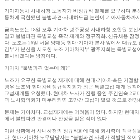
기아자동차 사내하청 노동자가 비정규직 철폐를 요구하며 분
동차에 국한됐던 불법파견·사내하도급 논란이 기아자동차까지
금속노조는 18일 오후 기아차 광주공장 사내하청 조합원 분
열고 불법파견 특별교섭 즉각 재개와 정규직화, 신규채용 잠정
다. 노조는 26일 서울 양재동 현대·기아차 본사 앞에서 대규
간부가 분신을 시도한 노조 기아차지부 광주지회는 특별교섭이
불사하겠다는 방침이다.
기아차 “불법파견 없는데 왜?”
노조가 요구한 특별교섭 재개에 대해 현대·기아차측은 거절할 
경우 노조와 현대차비정규직지회가 최근 특별교섭 재개 원칙에
교섭재개를 요청했다. 현대차 노사가 진행 중인 주간연속 2교
과 노사협의회가 마무리되면 조만간 교섭이 열릴 것으로 전망
문제는 기아차다. 교섭재개에는 어려움이 없다. 하지만 현대
에서 불법파견 판결이나 판정을 받은 적이 없다.
이런 상황에서 사내하청의 정규직화에 대해 회사측이 적극성을
다. 현대·기아차 노무담당자는 “불법파견 사례가 적발된 적이