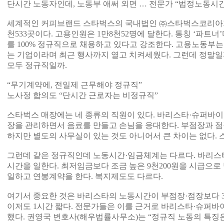
단시간 노동자인데, 노동부 애써 외면 … 전문가 “법정노동시간
세계적인 커피브랜드 스타벅스의 국내법인 ㈜스타벅스코리아가 
천533곳이다. 고용인원은 1만8천52명에 달한다. 통칭 ‘파트
를 100% 정규직으로 채용하고 있다고 강조한다. 고용노동부
는 기업이라며 최근 행사까지 열고 치켜세웠다. 그런데 정말
모두 정규직일까.
“무기계약에, 전일제 근무해야 정규직”
노사정 합의도 “단시간 근로자는 비정규직”
스타벅스 매장에는 네 종류의 직원이 있다. 바리스타·슈퍼바이
장을 관리하면서 음료를 만들고 손님을 응대한다. 부점장과 점
하지만 별도의 사무실이 있는 것도 아니어서 큰 차이는 없다. 
그런데 같은 정규직인데 노동시간·임금체계는 다르다. 바리스타
시간을 일한다. 최저임금보다 조금 높은 9천200원을 시급으로
일하고 연봉계약을 한다. 복지제도도 다르다.
여기서 중요한 것은 바리스타의 노동시간이 부점장·점장보다 
이저도 1시간 짧다. 전문가들은 이를 근거로 바리스타·슈퍼
했다. 권영국 변호사(해우법률사무소)는 “정규직 노동의 특징