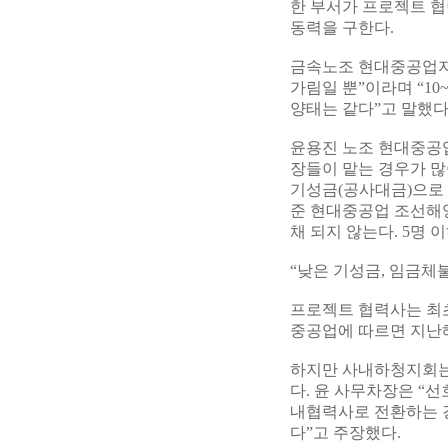
한 부서가 프로젝트 협
동력을 구한다.
금속노조 현대중공업지
가림일 뿐”이라며 “1
양태는 같다”고 말했다
윤용진 노조 현대중공
장들이 맡는 경우가 
기성금(공사대금)으로 
준 현대중공업 조선해양
채 되지 않는다. 5명 
“낮은 기성금, 임금체불
프로젝트 협력사는 최초
중공업에 따르면 지난해
하지만 사내하청지회는
다. 윤 사무차장은 “
내협력사로 전환하는 
다”고 주장했다.