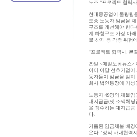
노조 “프로젝트 협력사
현대중공업이 물량팀을
도중 노동자 임금을 체
구조를 개선해야 한다는
계 하청구조 가장 아래
불·산재 등 각종 위험
“프로젝트 협력사, 본
29일 <매일노동뉴스>
이어 이달 선호기업이 
동자들이 임금을 받지 
회사 법인통장에 기성금
노동자 49명의 체불임금
대지급금(옛 소액체당금
을 징수하는 대지급금 
다.
거듭된 임금체불 배경
온다. ‘정식 사내협력