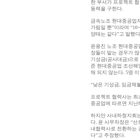
한 부서가 프로젝트 협
동력을 구한다.
금속노조 현대중공업지
가림일 뿐”이라며 “1
양태는 같다”고 말했다
윤용진 노조 현대중공
장들이 맡는 경우가 
기성금(공사대금)으로 
준 현대중공업 조선해양
채 되지 않는다. 5명 
“낮은 기성금, 임금체불
프로젝트 협력사는 최초
중공업에 따르면 지난해
하지만 사내하청지회는
다. 윤 사무차장은 “
내협력사로 전환하는 
다”고 주장했다.