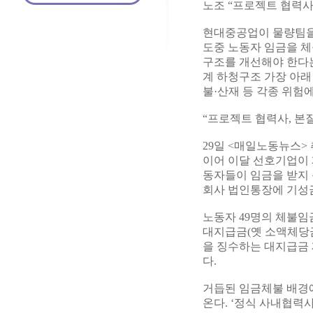
노조 “프로젝트 협력사
현대중공업이 물량팀을
도중 노동자 임금을 체
구조를 개선해야 한다는
계 하청구조 가장 아래
불·산재 등 각종 위험
“프로젝트 협력사, 본
29일 <매일노동뉴스>
이어 이달 선호기업이 
동자들이 임금을 받지 
회사 법인통장에 기성금
노동자 49명의 체불임금
대지급금(옛 소액체당금
을 징수하는 대지급금 
다.
거듭된 임금체불 배경
온다. ‘정식 사내협력