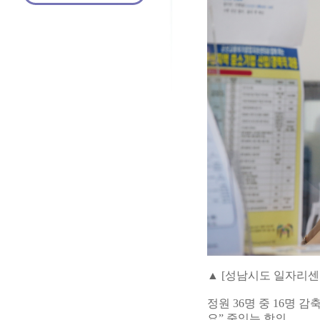
▲ [성남시도 일자리센
정원 36명 중 16명
요” 줄잇는 항의