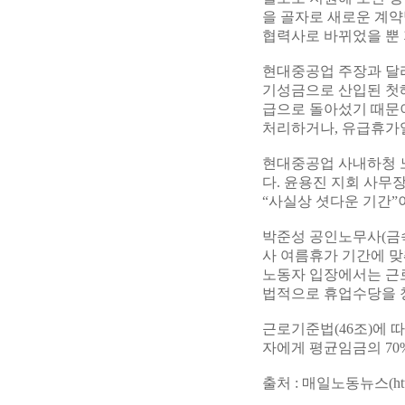
을 골자로 새로운 계
협력사로 바뀌었을 뿐 
현대중공업 주장과 달
기성금으로 산입된 첫
급으로 돌아섰기 때문이
처리하거나, 유급휴가일
현대중공업 사내하청 노
다. 윤용진 지회 사무
“사실상 셧다운 기간”
박준성 공인노무사(금속
사 여름휴가 기간에 맞
노동자 입장에서는 근로
법적으로 휴업수당을 
근로기준법(46조)에 
자에게 평균임금의 70
출처 : 매일노동뉴스(http://