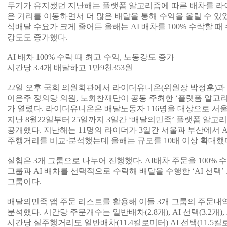
두기가 유지됐던 지난해는 플랫폼 알고리즘에 따른 배차를 라
은 거리를 이동하면서 더 많은 배달을 통해 수익을 올릴 수 있었
식배달 수요가 크게 줄어든 올해는 AI 배차를 100% 수락할 때
강도도 증가했다.
AI 배차 100% 수락 때 최고 수익, 노동강도 증가
시간당 3.4개 배달하고 1만9천353원
22일 오후 국회 의원회관에서 라이더유니온(위원장 박정훈)과
이은주 정의당 의원, 노회찬재단이 공동 주최한 ‘플랫폼 알고리
가 열렸다. 라이더유니온은 배달노동자 116명을 대상으로 서
지난 8월22일부터 25일까지 3일간 ‘배달의민족’ 플랫폼 알고
공개했다. 지난해는 11명의 라이더가 3일간 서울과 부산에서 A
주행거리를 비교·분석했는데 올해는 규모를 10배 이상 확대했
실험은 3개 그룹으로 나누어 진행했다. AI배차 주문을 100% 수락
그룹과 AI 배차를 선택적으로 수락해 배달을 수행한 ‘AI 선택’ 
그룹이다.
배달의민족 앱 주문 리스트를 활용해 이들 3개 그룹의 주문내
분석했다. 시간당 주문개수는 일반배차(2.8개), AI 선택(3.2개), A
시간당 실주행거리도 일반배차(11.4킬로미터) AI 선택(11.5킬로미