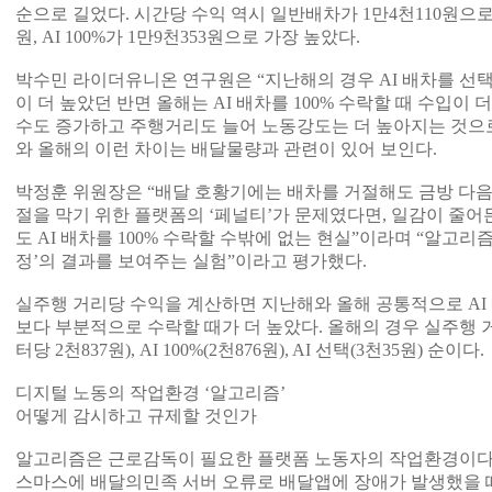
순으로 길었다. 시간당 수익 역시 일반배차가 1만4천110원으로 
원, AI 100%가 1만9천353원으로 가장 높았다.
박수민 라이더유니온 연구원은 “지난해의 경우 AI 배차를 선
이 더 높았던 반면 올해는 AI 배차를 100% 수락할 때 수입이 
수도 증가하고 주행거리도 늘어 노동강도는 더 높아지는 것으로
와 올해의 이런 차이는 배달물량과 관련이 있어 보인다.
박정훈 위원장은 “배달 호황기에는 배차를 거절해도 금방 다음
절을 막기 위한 플랫폼의 ‘페널티’가 문제였다면, 일감이 줄어
도 AI 배차를 100% 수락할 수밖에 없는 현실”이라며 “알고
정’의 결과를 보여주는 실험”이라고 평가했다.
실주행 거리당 수익을 계산하면 지난해와 올해 공통적으로 AI 
보다 부분적으로 수락할 때가 더 높았다. 올해의 경우 실주행
터당 2천837원), AI 100%(2천876원), AI 선택(3천35원) 순이다.
디지털 노동의 작업환경 ‘알고리즘’
어떻게 감시하고 규제할 것인가
알고리즘은 근로감독이 필요한 플랫폼 노동자의 작업환경이다. 
스마스에 배달의민족 서버 오류로 배달앱에 장애가 발생했을 