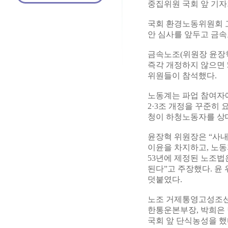
중집위원 국회 앞 기자
국회 환경노동위원회 
안 심사를 앞두고 금속
금속노조(위원장 윤장혁)
즉각 개정하지 않으면 
위원들이 참석했다.
노동계는 파업 참여자
2·3조 개정을 꾸준히
청이 하청노동자를 상대
윤장혁 위원장은 “사
이윤을 차지하고, 노동
53년에 제정된 노조법
된다”고 주장했다. 윤
덧붙였다.
노조 거제통영고성조선
한통운본부장, 박희은 
국회 앞 단식농성을 했