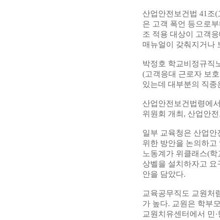
산업안전보건법 41조(
은 고객 폭언 등으로부
조 적용 대상이 고객응
매뉴얼이 갖춰지거나 
박정호 학교비정규직노
(고객응대 근로자 보호
있는데 대부분의 직종은
산업안전보건법령에서 
위원회 개최, 산업안전
일부 교육청은 산업안
위한 방안을 논의하고 
노동계가 위클래스(학교
상벨을 설치하자고 요구
안을 담았다.
교육공무직도 교원처럼
가 높다. 교원은 학부
교원치유센터에서 민·