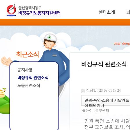
센터소개
최근소식
비정규직 관련소식
공지사항
비정규직 관련소식
노동관련소식
작성일 : 23-08-01 17:24
민원·폭언·소송에 시달려도
에 떠넘기나
글쓴이 :
동구센터
민원·폭언·소송에 시
정부 교권보호 조치,