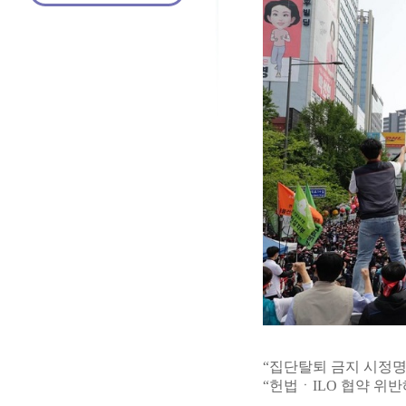
“집단탈퇴 금지 시정명
“헌법ㆍILO 협약 위