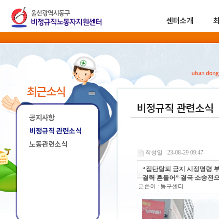
센터소개
최근소식
비정규직 관련소식
공지사항
비정규직 관련소식
노동관련소식
작성일 : 23-08-29 09:47
“집단탈퇴 금지 시정명령 부
결력 흔들어” 결국 소송전
글쓴이 :
동구센터