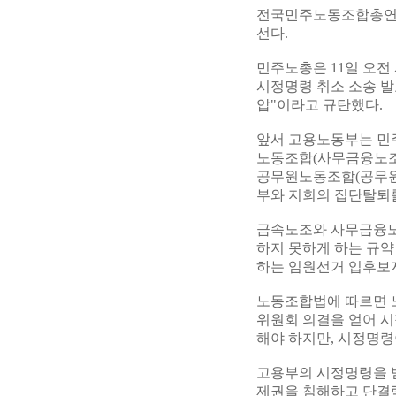
전국민주노동조합총연맹
선다.
민주노총은 11일 오전
시정명령 취소 소송 발
압"이라고 규탄했다.
앞서 고용노동부는 민
노동조합(사무금융노조
공무원노동조합(공무원
부와 지회의 집단탈퇴
금속노조와 사무금융노
하지 못하게 하는 규
하는 임원선거 입후보
노동조합법에 따르면 
위원회 의결을 얻어 시
해야 하지만, 시정명
고용부의 시정명령을 
제권을 침해하고 단결