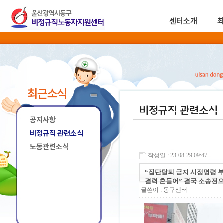
센터소개
최근소식
비정규직 관련소식
공지사항
비정규직 관련소식
노동관련소식
작성일 : 23-08-29 09:47
“집단탈퇴 금지 시정명령 부
결력 흔들어” 결국 소송전
글쓴이 :
동구센터