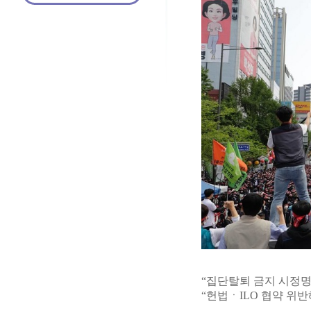
“집단탈퇴 금지 시정명
“헌법ㆍILO 협약 위