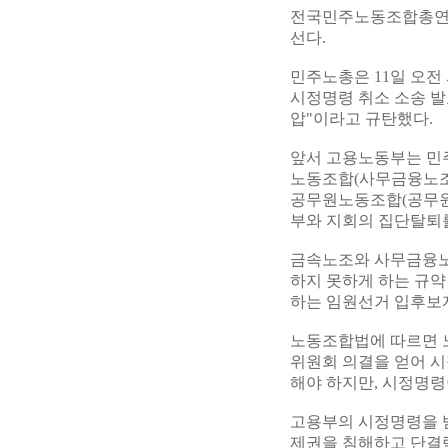
전국민주노동조합총연맹
선다.
민주노총은 11일 오전
시정명령 취소 소송 발
압"이라고 규탄했다.
앞서 고용노동부는 민
노동조합(사무금융노조
공무원노동조합(공무원
부와 지회의 집단탈퇴
금속노조와 사무금융노
하지 못하게 하는 규
하는 임원선거 입후보
노동조합법에 따르면 
위원회 의결을 얻어 시
해야 하지만, 시정명
고용부의 시정명령을 
제권을 침해하고 단결