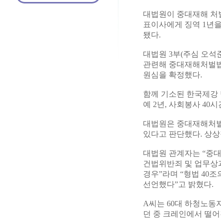
대법원이 중대재해 처벌
표이사에게 징역 1년을
됐다.
대법원 3부(주심 오석
관련해 중대재해처벌법 
원심을 확정했다.
함께 기소된 한국제강 
예 2년, 사회봉사 40
대법원은 중대재해처벌법
있다고 판단했다. 상상
대법원 관계자는 “중
건법위반죄 및 업무상과
경우”라며 “형법 40
선언했다”고 밝혔다.
A씨는 60대 하청노동
던 중 크레인에서 떨어