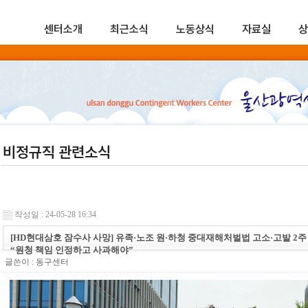
센터소개
최근소식
노동상식
자료실
상
비정규직 관련소식
작성일 : 24-05-28 16:34
[HD현대삼호 잠수사 사망] 유족·노조 원·하청 중대재해처벌법 고소·고발 2주 
“원청 책임 인정하고 사과해야”
글쓴이 :
동구센터