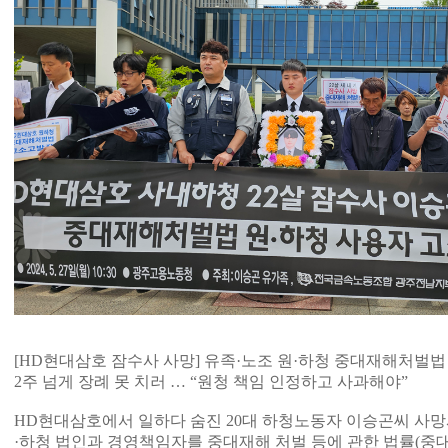
[HD현대삼호 잠수사 사망] 유족·노조 원·하청 중대재해처벌법
2주 넘게 장례 못 치러 … “원청 책임 인정하고 사과해야”
HD현대삼호에서 일하다 숨진 20대 하청노동자 이승곤씨 사망
·하청 법인과 경영책임자를 중대재해 처벌 등에 관한 법률(중