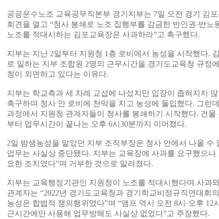
공공운수노조 교육공무직본부 경기지부는 7일 오전 경기 김
회견을 열고 “청사 봉쇄로 노조 집행부를 감금한 반인권·반노
노조를 적대시하는 김포교육장은 사과하라”고 촉구했다.
지부는 지난 2일부터 지원청 1층 로비에서 농성을 시작했다
로 일하는 지부 조합원 2명의 근무시간을 경기도교육청 규정에
청이 외면하고 있다는 이유다.
지부는 학교측과 세 차례 교섭에 나섰지만 입장이 좁혀지지 않
촉구하며 청사 안 로비에 천막을 치고 농성에 돌입했다. 그런데
과정에서 지원청 관계자들이 청사를 봉쇄하기 시작했다. 건물 
부터 업무시간이 끝나는 오후 6시30분까지 이어졌다.
2일 밤샘농성을 맡았던 지부 조직부장은 청사 안에서 나올 수
업무는 사실상 중단됐다. 지부는 교육장에 사과를 요구했으나 
요한 조치였다”며 거부한 것으로 알려졌다.
지부는 교육행정기관인 지원청이 노조를 적대시했다며 사과와 
관계자는 “2022년 경기도교육청과 경기학교비정규직연대회
농성은 합법적 쟁의행위였다”며 “앰프 역시 오전 8시·오후 12시
근시간에만 사용해 업무방해도 사실상 없었다”고 주장했다.