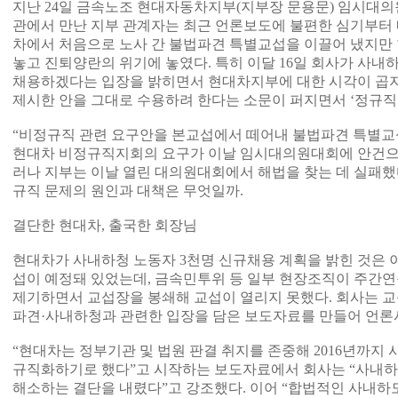
지난 24일 금속노조 현대자동차지부(지부장 문용문) 임시대
관에서 만난 지부 관계자는 최근 언론보도에 불편한 심기부터 
차에서 처음으로 노사 간 불법파견 특별교섭을 이끌어 냈지만
놓고 진퇴양란의 위기에 놓였다. 특히 이달 16일 회사가 사내하
채용하겠다는 입장을 밝히면서 현대차지부에 대한 시각이 곱지
제시한 안을 그대로 수용하려 한다는 소문이 퍼지면서 ‘정규직
“비정규직 관련 요구안을 본교섭에서 떼어내 불법파견 특별
현대차 비정규직지회의 요구가 이날 임시대의원대회에 안건으로
러나 지부는 이날 열린 대의원대회에서 해법을 찾는 데 실패했다
규직 문제의 원인과 대책은 무엇일까.
결단한 현대차, 출국한 회장님
현대차가 사내하청 노동자 3천명 신규채용 계획을 밝힌 것은 이달
섭이 예정돼 있었는데, 금속민투위 등 일부 현장조직이 주간연
제기하면서 교섭장을 봉쇄해 교섭이 열리지 못했다. 회사는 
파견·사내하청과 관련한 입장을 담은 보도자료를 만들어 언론
“현대차는 정부기관 및 법원 판결 취지를 존중해 2016년까지
규직화하기로 했다”고 시작하는 보도자료에서 회사는 “사내
해소하는 결단을 내렸다”고 강조했다. 이어 “합법적인 사내하도