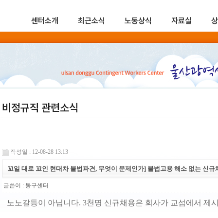
센터소개
최근소식
노동상식
자료실
상
비정규직 관련소식
작성일 : 12-08-28 13:13
꼬일 대로 꼬인 현대차 불법파견, 무엇이 문제인가] 불법고용 해소 없는 신규채
글쓴이 :
동구센터
노노갈등이 아닙니다. 3천명 신규채용은 회사가 교섭에서 제시