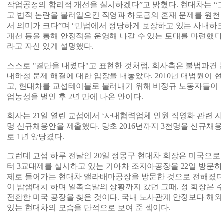
작업공정의 합리적 개선을 실시하겠다”고 밝혔다. 현대차는 
고 법적 논란을 불러일으킨 직영과 하도급의 혼재 문제를 원
서 의미가 크다”며 “민법에서 정당하게 보장하고 있는 사내하
개선 등을 통해 안정적을 운영해 나갈 수 있는 토대를 마련했다
라고 자신 있게 설명했다.
스스로 "결단을 내렸다"고 표현한 것처럼, 회사측은 불법파견
내하청 문제 해결에 대한 입장을 내놓았다. 2010년 대법원이
고, 현대차를 교섭테이블로 불러내기 위해 비정규 노동자들이 
업농성을 벌인 후 2년 만에 나온 안이다.
회사는 21일 열린 교섭에서 ‘사내협력업체 인원 직영화 관련 
명 신규채용안을 제출했다. 당초 2016년까지 3천명을 신규채
로 1년 앞당겼다.
그런데 교섭 하루 전날인 20일 정몽구 현대차 회장은 미국으로
터 3교대제를 실시하고 있는 기아차 조지아공장을 22일 방문하
제로 들어가는 현대차 앨라배마공장을 방문한 것으로 전해졌다
이 밤샘대치 하며 일촉즉발의 상황까지 갔던 그때, 정 회장은
전환한 미국 공장을 찾은 것이다. 국내 노사관계 안정보다 해
있는 현대차의 모습을 단적으로 보여 준 셈이다.