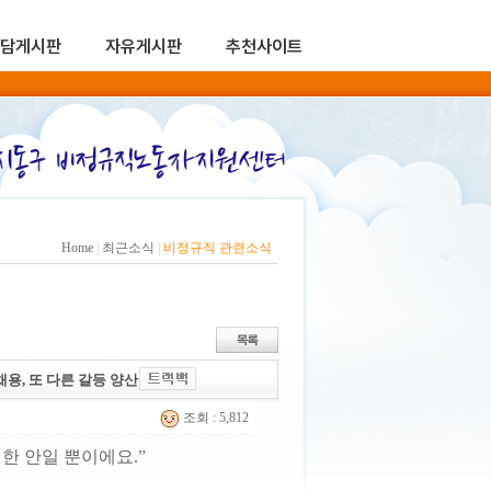
담게시판
자유게시판
추천사이트
Home
|
최근소식
|
비정규직 관련소식
용, 또 다른 갈등 양산
조회 : 5,812
한 안일 뿐이에요.”