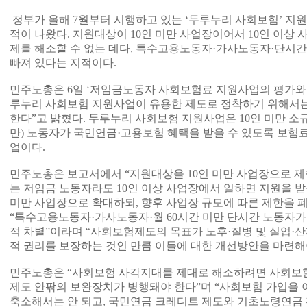
정부가 올해 7월부터 시행하고 있는 ‘두루누리 사회보험’ 지
적이 나왔다. 지원대상이 10인 미만 사업장이어서 10인 이상
제를 해소할 수 없는 데다, 특수고용노동자·가사노동자·단시
빠져 있다는 지적이다.
민주노총은 6일 ‘저임금노동자 사회보험료 지원사업의 평가와
루누리 사회보험 지원사업이 유용한 제도로 정착하기 위해서는
한다”고 밝혔다. 두루누리 사회보험 지원사업은 10인 미만 소규
만) 노동자가 국민연금·고용보험 혜택을 받을 수 있도록 보험료
업이다.
민주노총은 보고서에서 “지원대상을 10인 미만 사업장으로 제한
는 저임금 노동자라도 10인 이상 사업장에서 일하면 지원을 받을
미만 사업장으로 확대하되, 향후 사업장 규모에 따른 제한을 폐
“특수고용노동자·가사노동자·월 60시간 미만 단시간 노동자가
적 차별”이라며 “사회보험제도의 목표가 노후·질병 및 실업·산
적 권리를 보장하는 것인 만큼 이들에 대한 개선방안을 마련해
민주노총은 “사회보험 사각지대를 제대로 해소하려면 사회보
제도 안팎의 보완장치가 병행돼야 한다”며 “사회보험 가입을 
축소해서는 안 되고, 국민연금 크레디트 제도와 기초노령연금 