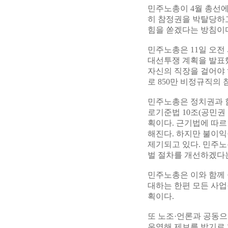
민주노총이 4월 총선에
히 참정권을 박탈당하고
힘을 쏟겠다는 방침이
민주노총은 11일 오전
대선투쟁 계획을 발표했
자신의 직장을 걸어야
로 850만 비정규직의
민주노총은 정치권과 
로기준법 10조(공민권
획이다. 근기법에 따르
해진다. 하지만 불이익
제기되고 있다. 민주노
벌 절차를 개선하겠다
민주노총은 이와 함께
대하는 한편 모든 사업
획이다.
또 노조·언론과 공동으
운영해 제보를 받기로 