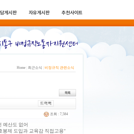
담게시판
자유게시판
추천사이트
Home
|
최근소식
|
비정규직 관련소식
조회 : 7,584
선 예산도 없어
은 호봉제 도입과 교육감 직접고용"