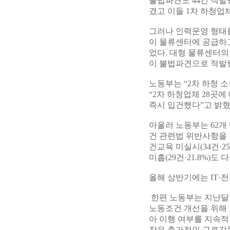
불법파견도 44건 적발
겼고 이들 1차 하청업체
그러나 인력운영 형태를
이 물류센터에 공급하고
었다. 대형 물류센터의
이 불법파견으로 적발
노동부는 “2차 하청 
“2차 하청업체 28곳
즉시 입건했다”고 밝혔
아울러 노동부는 62개
건 관련법 위반사항을 
건교육 미실시(34건·2
미흡(29건·21.8%)도
올해 상반기에는 IT·
한편 노동부는 지난달 
노동조건 개선을 위해 
아 이행 여부를 지속
장은 추가적인 근로감