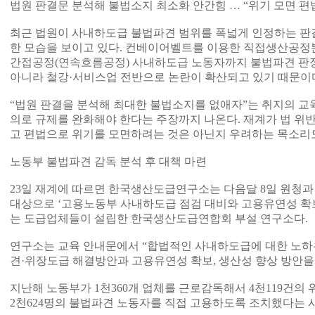
법원 판결문 분석해 불법소지 최소화 안간힘 … “위기 모면 편
최근 법원이 사내하도급 불법파견 범위를 폭넓게 인정하는 판
한 모습을 보이고 있다. 컨베이어벨트를 이용한 직접생산공정
간접공정(연속흐름공정) 사내하도급 노동자까지 불법파견 판
아니라 철강·서비스업 전반으로 논란이 확산되고 있기 때문이
“법원 판결을 분석해 최대한 불법소지를 없애자”는 취지의 교
의로 규제를 완화해야 한다는 주장까지 나온다. 재계가 법 위
고 편법으로 위기를 모면하려는 것은 아닌지 우려하는 목소리도
노동부 불법파견 감독 분석 후 대책 마련
23일 재계에 따르면 한국생산도급연구소는 다음달 8일 원청과
대상으로 ‘고용노동부 사내하도급 점검 대비와 고용유연성 확보
는 도급업체들이 설립한 한국생산도급연합회 부설 연구소다.
연구소는 교육 안내문에서 “합법적인 사내하도급에 대한 노하
견·위장도급 해결방안과 고용유연성 확보, 생산성 향상 방안을
지난해 노동부가 1천360개 업체를 근로감독해서 4천119건
2천624명의 불법파견 노동자를 직접 고용하도록 조치했다는 