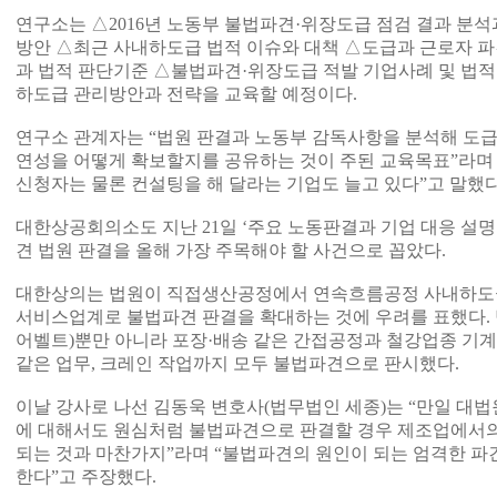
연구소는 △2016년 노동부 불법파견·위장도급 점검 결과 분석과
방안 △최근 사내하도급 법적 이슈와 대책 △도급과 근로자 파
과 법적 판단기준 △불법파견·위장도급 적발 기업사례 및 법적
하도급 관리방안과 전략을 교육할 예정이다.
연구소 관계자는 “법원 판결과 노동부 감독사항을 분석해 도
연성을 어떻게 확보할지를 공유하는 것이 주된 교육목표”라며
신청자는 물론 컨설팅을 해 달라는 기업도 늘고 있다”고 말했다
대한상공회의소도 지난 21일 ‘주요 노동판결과 기업 대응 설
견 법원 판결을 올해 가장 주목해야 할 사건으로 꼽았다.
대한상의는 법원이 직접생산공정에서 연속흐름공정 사내하도
서비스업계로 불법파견 판결을 확대하는 것에 우려를 표했다.
어벨트)뿐만 아니라 포장·배송 같은 간접공정과 철강업종 기
같은 업무, 크레인 작업까지 모두 불법파견으로 판시했다.
이날 강사로 나선 김동욱 변호사(법무법인 세종)는 “만일 대
에 대해서도 원심처럼 불법파견으로 판결할 경우 제조업에서의
되는 것과 마찬가지”라며 “불법파견의 원인이 되는 엄격한 
한다”고 주장했다.