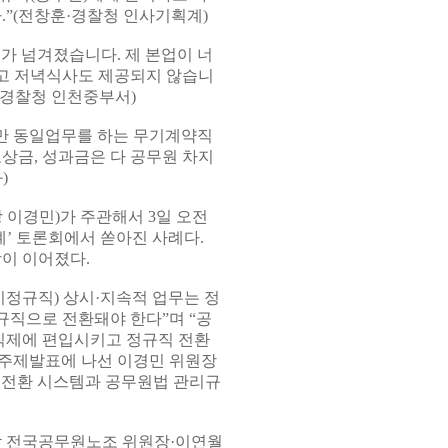
.”(전창훈·경찰청 인사기획계)
무가 넘겨졌습니다. 제 본업이 너
고 저녁식사도 제공되지 않습니
방경찰청 인천중부서)
만 동일업무를 하는 무기계약직
상금, 성과금은 다 공무원 차지
)
이경민)가 주관해서 3일 오전
’ 토론회에서 쏟아진 사례다.
이 이어졌다.
비정규직) 상시·지속적 업무는 정
규직으로 전환돼야 한다”며 “공
 직제에 편입시키고 정규직 전환
 주제발표에 나선 이경민 위원장
분전환 시스템과 공무원법 관리규
남 전국공무원노조 위원장·이연월