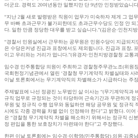
더군요. 경력도 20여년동안 일했지만 단 9년만 인정받았습니다
“지난 2월 새로 발령받은 직원이 업무가 미숙하자 제게 그 업
무 바빠 초과근무가 불가피한데도 초과근무수당도 인정 안 되
다. 일한 만큼 정당한 대우를 받고 싶습니다.”(김은순·인천지
“경찰서 민원실에서 근무하는 공무원은 민원수당이 지급되지
은 수당은커녕 진급과 표창에서도 제외됩니다. 진급과 표창, 포
이고 우리와는 거리가 멉니다.”(유경자·인천지방경찰청 교통과
임수경 민주통합당 의원이 주최하고 경찰청주무관노조(위원장 
국회헌정기념관에서 열린 ‘경찰청 무기계약직 차별실태와 사례
이날 토론회에서는 무기계약직의 차별해소가 시급하다는 주장
주제발표에 나선 정광진 노무법인 삶 이사는 “(무기계약직과 
규직 업무로 규정되는 것이 타당하며 근속기간과 무관하게 정
무원 및 정규직 수행 업무와 동일하면 해당 공무원 및 정규직
시에도 각종 경력을 차별 없이 인정해야 한다”고 밝혔다. 이어
은 “경찰청 무기계약직 차별을 해소하기 위해서는 정규직 신
정 편입을 통한 보호장치가 마련돼야 한다”고 주장했다.
한편 이날 토론회에는 임수경·이학영(민주통합당) 의원·김중