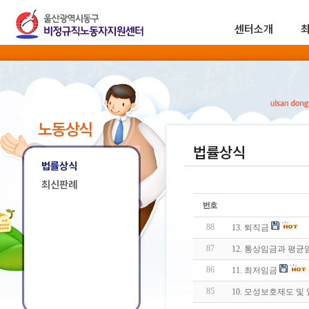
센터소개
노동상식
법률상식
법률상식
최신판례
88
13. 퇴직금
87
12. 통상임금과 평균
86
11. 최저임금
85
10. 모성보호제도 및